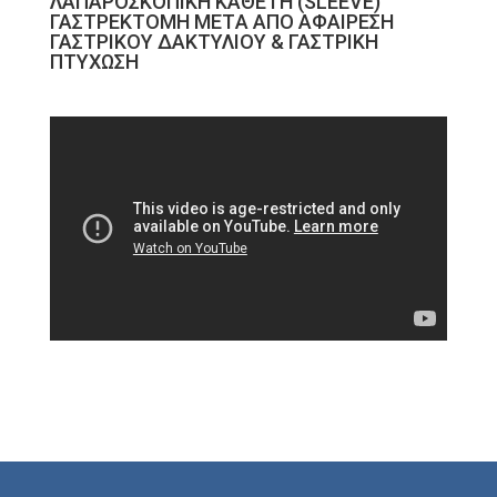
ΛΑΠΑΡΟΣΚΟΠΙKH ΚAΘΕΤΗ (SLEEVE)
ΓΑΣΤΡΕΚΤΟΜH ΜΕΤA ΑΠO ΑΦΑIΡΕΣΗ
ΓΑΣΤΡΙΚΟY ΔΑΚΤΥΛIΟΥ & ΓΑΣΤΡΙΚH
ΠΤYΧΩΣΗ