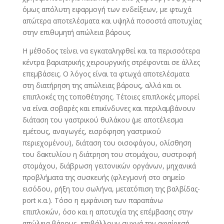
όμως απόλυτη εφαρμογή των ενδείξεων, με φτωχά
απώτερα αποτελέσματα και υψηλά ποσοστά αποτυχίας
στην επιθυμητή απώλεια βάρους.
Η μέθοδος τείνει να εγκαταληφθεί και τα περισσότερα
κέντρα βαριατρικής χειρουργικής στρέφονται σε άλλες
επεμβάσεις. Ο λόγος είναι τα φτωχά αποτελέσματα
στη διατήρηση της απώλειας βάρους, αλλά και οι
επιπλοκές της τοποθέτησης. Τέτοιες επιπλοκές μπορεί
να είναι σοβαρές και επικίνδυνες και περιλαμβάνουν
διάταση του γαστρικού θυλάκου (με αποτέλεσμα
εμέτους, αναγωγές, εισρόφηση γαστρικού
περιεχομένου), διάταση του οισοφάγου, ολίσθηση
του δακτυλίου η διάτρηση του στομάχου, συστροφή
στομάχου, διάβρωση γειτονικών οργάνων, μηχανικά
προβλήματα της συσκευής (φλεγμονή στο σημείο
εισόδου, ρήξη του σωλήνα, μετατόπιση της βαλβίδας-
port κ.α.). Τόσο η εμφάνιση των παραπάνω
επιπλοκών, όσο και η αποτυχία της επέμβασης στην
απώλεια βάρους, επιβάλλουν συχνά την αφαίρεσή