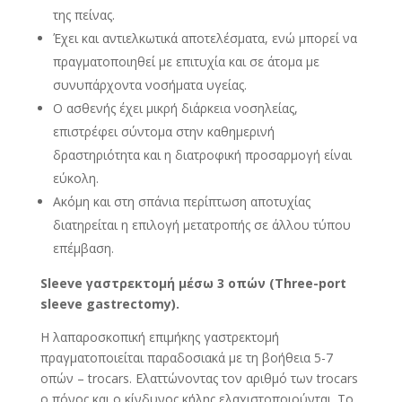
της πείνας.
Έχει και αντιελκωτικά αποτελέσματα, ενώ μπορεί να
πραγματοποιηθεί με επιτυχία και σε άτομα με
συνυπάρχοντα νοσήματα υγείας.
Ο ασθενής έχει μικρή διάρκεια νοσηλείας,
επιστρέφει σύντομα στην καθημερινή
δραστηριότητα και η διατροφική προσαρμογή είναι
εύκολη.
Ακόμη και στη σπάνια περίπτωση αποτυχίας
διατηρείται η επιλογή μετατροπής σε άλλου τύπου
επέμβαση.
Sleeve
γαστρεκτομή
μέσω
3
οπών
(Three-port
sleeve gastrectomy).
Η λαπαροσκοπική επιμήκης γαστρεκτομή
πραγματοποιείται παραδοσιακά με τη βοήθεια 5-7
οπών – trocars. Ελαττώνοντας τον αριθμό των trocars
ο πόνος και ο κίνδυνος κήλης ελαχιστοποιούνται. Το