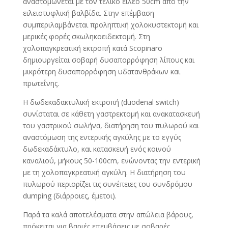
αναστομώνεται με τον τελικό ειλεό 50cm από την
ειλειοτυφλική βαλβίδα. Στην επέμβαση
συμπεριλαμβάνεται προληπτική χολοκυστεκτομή και
μερικές φορές σκωληκοειδεκτομή. Στη
χολοπαγκρεατική εκτροπή κατά Scopinaro
δημιουργείται σοβαρή δυσαπορρόφηση λίπους και
μικρότερη δυσαπορρόφηση υδατανθράκων και
πρωτεΐνης.
Η δωδεκαδακτυλική εκτροπή (duodenal switch)
συνίσταται σε κάθετη γαστρεκτομή και ανακατασκευή
του γαστρικού σωλήνα, διατήρηση του πυλωρού και
αναστόμωση της εντερικής αγκύλης με το εγγύς
δωδεκαδάκτυλο, και κατασκευή ενός κοινού
καναλιού, μήκους 50-100cm, ενώνοντας την εντερική
με τη χολοπαγκρεατική αγκύλη. Η διατήρηση του
πυλωρού περιορίζει τις συνέπειες του συνδρόμου
dumping (διάρροιες, έμετοι).
Παρά τα καλά αποτελέσματα στην απώλεια βάρους,
πρόκειται για βαριές επεμβάσεις με σοβαρές