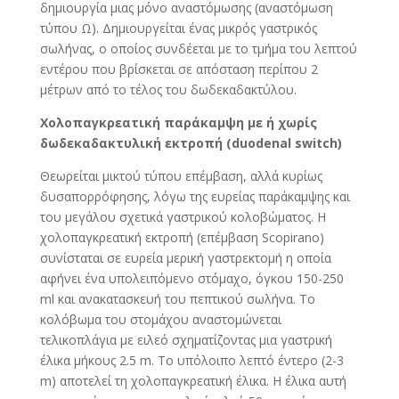
δημιουργία μιας μόνο αναστόμωσης (αναστόμωση
τύπου Ω). Δημιουργείται ένας μικρός γαστρικός
σωλήνας, ο οποίος συνδέεται με το τμήμα του λεπτού
εντέρου που βρίσκεται σε απόσταση περίπου 2
μέτρων από το τέλος του δωδεκαδακτύλου.
Χολοπαγκρεατική παράκαμψη με ή χωρίς
δωδεκαδακτυλική εκτροπή (
duodenal
switch
)
Θεωρείται μικτού τύπου επέμβαση, αλλά κυρίως
δυσαπορρόφησης, λόγω της ευρείας παράκαμψης και
του μεγάλου σχετικά γαστρικού κολοβώματος. Η
χολοπαγκρεατική εκτροπή (επέμβαση Scopirano)
συνίσταται σε ευρεία μερική γαστρεκτομή η οποία
αφήνει ένα υπολειπόμενο στόμαχο, όγκου 150-250
ml και ανακατασκευή του πεπτικού σωλήνα. Το
κολόβωμα του στομάχου αναστομώνεται
τελικοπλάγια με ειλεό σχηματίζοντας μια γαστρική
έλικα μήκους 2.5 m. Το υπόλοιπο λεπτό έντερο (2-3
m) αποτελεί τη χολοπαγκρεατική έλικα. Η έλικα αυτή