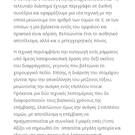
τελευταίο διάστημα έχουμε περιγράψει σε διεθνή
συνέδρια και εφαρμόζουμε μια νέα τεχνική με την
οποία μειώνουμε τον αριθμό των τομών σε 3, εκ των
οποίων η μία βρίσκεται εντός του ομφαλού και
πρακτικά είναι αόρατη. Βελτιώνεται έτσι το αισθητικό
αποτέλεσμα, αλλά και ο μετεγχειρητικός πόνος.
Η τεχνική περιλαμβάνει την εισαγωγή ενός ράμματος
υπό άμεση λαπαροσκοπική όραση στο δεξί σκέλος
του διαφράγματος, γεγονός που βελτιώνει το
χειρουργικό πεδίο. Επίσης, η διαίρεση του στομάχου
γίνεται πριν την αποκόλληση του μείζονος τόξου,
μειώνοντας την ανάγκη ενός επιπλέον trocar.
Πρόκειται για δύο τεχνικές λεπτομέρειες που δε
διαφοροποιούν τους βασικούς χρόνους της
επέμβασης, ελαττώνουν όμως την ανάγκη 2 επιπλέον
τομών, με αποτέλεσμα η επέμβαση να
πραγματοποιείται με συνολικά 3 μικρές οπές (1cm).
Αξίζει να σημειωθεί ότι απαιτείται μεγάλη εμπειρία και
εξοικείωση στην προηγμένη λαπαροσκοπική