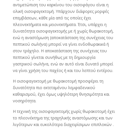
αντιμετώπιση του καρκίνου του οισοφάγου είναι η
ολική οισοφαγεκτομή. Υπάρχουν διάφορες μορφές
επεμβάσεων, κάθε μία από τις οποίες έχει
πλεονεκτήματα και μειονεκτήματα. Έτσι, υπάρχει η
δυνατότητα οισοφαγεκτομής με ή χωρίς θωρακοτομή,
ενώ η αναστόμωση (αποκατάσταση της συνέχειας του
πεπτικού σωλήνα) μπορεί να γίνει ενδοθωρακικά ή
στον τράχηλο. Η αποκατάσταση της συνέχειας του
πεπτικού γίνεται συνήθως με τη δημιουργία
γαστρικού σωλήνα, ενώ αν αυτό είναι δυνατό μπορεί
να γίνει χρήση του παχέος ή και του λεπτού εντέρου.
Η οισοφαγεκτομή με θωρακοτομή προσφέρει τη
δυνατότητα πιο εκτεταμένου λεμφαδενικού
καθαρισμού, έχει όμως υψηλότερη θνησιμότητα και
νοσηρότητα.
Η τεχνική της οισοφαγεκτομής χωρίς θωρακοτομή έχει
το πλεονέκτημα της τραχηλικής αναστόμωσης και των
λιγότερων και ευκολότερα διαχειρίσιμων επιπλοκών .