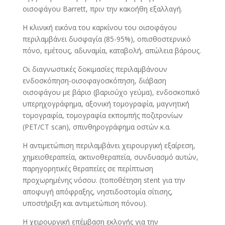
οισοφάγου Barrett, πριν την κακοήθη εξαλλαγή.
Η κλινική εικόνα του καρκίνου του οισοφάγου
περιλαμβάνει δυσφαγία (85-95%), οπισθοστερνικό
πόνο, εμέτους, αδυναμία, καταβολή, απώλεια βάρους.
Οι διαγνωστικές δοκιμασίες περιλαμβάνουν
ενδοσκόπηση-οισοφαγοσκόπηση, διάβαση
οισοφάγου με βάριο (βαριούχο γεύμα), ενδοσκοπικό
υπερηχογράφημα, αξονική τομογραφία, μαγνητική
τομογραφία, τομογραφία εκπομπής ποζιτρονίων
(PET/CT scan), σπινθηρογράφημα οστών κ.α.
Η αντιμετώπιση περιλαμβάνει χειρουργική εξαίρεση,
χημειοθεραπεία, ακτινοθεραπεία, συνδυασμό αυτών,
παρηγορητικές θεραπείες σε περίπτωση
προχωρημένης νόσου. (τοποθέτηση stent για την
αποφυγή απόφραξης, νηστιδοστομία σίτισης,
υποστήριξη και αντιμετώπιση πόνου).
Η χειρουργική επέμβαση εκλογής για την