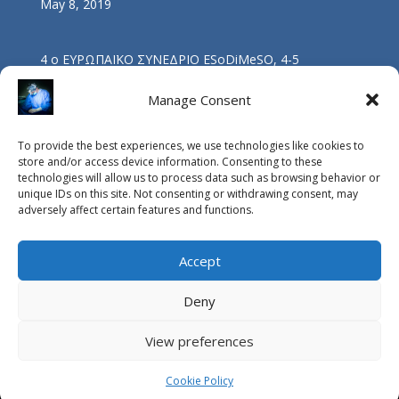
May 8, 2019
4 ο ΕΥΡΩΠΑΪΚΟ ΣΥΝΕΔΡΙΟ ESoDiMeSO, 4-5
ΝΟΕΜΒΡΙΟΥ 2017, ΑΘΗΝΑ
Nov 5, 2017
Manage Consent
To provide the best experiences, we use technologies like cookies to
ΟΜΙΛΙΑ ΔΡΑ Β. ΔΡΑΚΟΠΟΥΛΟΥ: “ΒΑΡΙΑΤΡΙΚΗ
store and/or access device information. Consenting to these
ΧΕΙΡΟΥΡΓΙΚΗ ΚΑΙ ΥΠΝΙΚΗ ΑΠΝΟΙΑ”
technologies will allow us to process data such as browsing behavior or
Oct 4, 2017
unique IDs on this site. Not consenting or withdrawing consent, may
adversely affect certain features and functions.
Accept
Deny
View preferences
© Copyright Vasileios Drakopoulos MD, PhD, FACS / 2015
Editor:
Athanasios Bakalis MD
, MSc Photo Credits:
Pantelis
Cookie Policy
Zervos