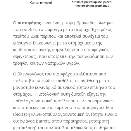
Ο
οισοφάγος
είναι ένας μυομεμβρανώδης σωλήνας
που συνδέει το φάρυγγα με το στομάχι. Έχει μήκος
περίπου 25εκ περίπου και αποτελεί συνέχεια του
φάρυγγα. Επικοινωνεί με το στομάχι μέσω της
καρδιοοισοφαγικής συμβολής (κάτω οισοφαγικός
σφιγκτήρας), που αποτρέπει την παλινδρόμηση των
τροφών και των γαστρικών υγρών.
Ο βλεννογόνος του οισοφάγου καλύπτεται από
πολύστιβο πλακώδες επιθήλιο, σε αντίθεση με το
μονόστιβο κυλινδρικό αδενικού τύπου επιθήλιο του
στομάχου. Η ιστολογική αυτή διάταξη εξηγεί την
παθολογοανατομική προέλευση των προκαρκινικών
καταστάσεων και του καρκίνου του οισοφάγου. Μια
ιδιαίτερη κλινικοπαθολογοανατομική οντότητα είναι ο
οισοφάγος Barrett, όπου παρατηρείται μετατροπή
(μετάπλαση) του πολύστιβου πλακώδους επιθηλίου