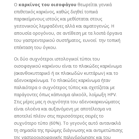
Ο
καρκίνος του οισοφάγου
θεωρείται γενικά
επιθετικός καρκίνος, καθώς διηθεί τοπικά
παρακείμενους ιστούς και μεθίσταται στους
γειτονικούς λεμφαδένες αλλά και αιματογενώς. Η
απουσία ορογόνου, σε αντίθεση με τα λοιπά όργανα
του γαστρεντερικού συστήματος, ευνοεί την τοπική
επέκταση του όγκου.
Οι δύο συχνότεροι ιστολογικοί τύποι του
οισοφαγικού καρκίνου είναι το πλακώδες καρκίνωμα
(ακανθοκυτταρικό ή εκ πλακωδών κυττάρων) και το
αδενοκαρκίνωμα. Το πλακώδες καρκίνωμα ήταν
παλαιότερα ο συχνότερος τύπος και σχετίζεται με
παράγοντες όπως κάπνισμα αλκοόλ, λοίμωξη HPV.
Στις μέρες μας η συχνότητα του αδενοκαρκινώματος
είναι ολοένα και αυξανόμενη με αποτέλεσμα να
αποτελεί πλέον στις περισσότερες σειρές το
συχνότερο τύπο (60%). Το γεγονός αυτό αντανακλά
τη σημασία της πρώιμης διάγνωσης και αντιμετώπισης
της γαστροοισοφαγικής παλινδρόμησης και του