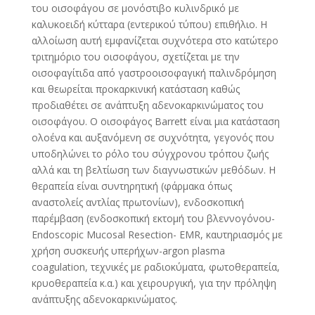
του οισοφάγου σε μονόστιβο κυλινδρικό με
καλυκοειδή κύτταρα (εντερικού τύπου) επιθήλιο. Η
αλλοίωση αυτή εμφανίζεται συχνότερα στο κατώτερο
τριτημόριο του οισοφάγου, σχετίζεται με την
οισοφαγίτιδα από γαστροοισοφαγική παλινδρόμηση
και θεωρείται προκαρκινική κατάσταση καθώς
προδιαθέτει σε ανάπτυξη αδενοκαρκινώματος του
οισοφάγου. Ο οισοφάγος Barrett είναι μια κατάσταση
ολοένα και αυξανόμενη σε συχνότητα, γεγονός που
υποδηλώνει το ρόλο του σύγχρονου τρόπου ζωής
αλλά και τη βελτίωση των διαγνωστικών μεθόδων. Η
θεραπεία είναι συντηρητική (φάρμακα όπως
αναστολείς αντλίας πρωτονίων), ενδοσκοπική
παρέμβαση (ενδοσκοπική εκτομή του βλεννογόνου-
Endoscopic Mucosal Resection- EMR, καυτηριασμός με
χρήση συσκευής υπερήχων-argon plasma
coagulation, τεχνικές με ραδιοκύματα, φωτοθεραπεία,
κρυοθεραπεία κ.α.) και χειρουργική, για την πρόληψη
ανάπτυξης αδενοκαρκινώματος.