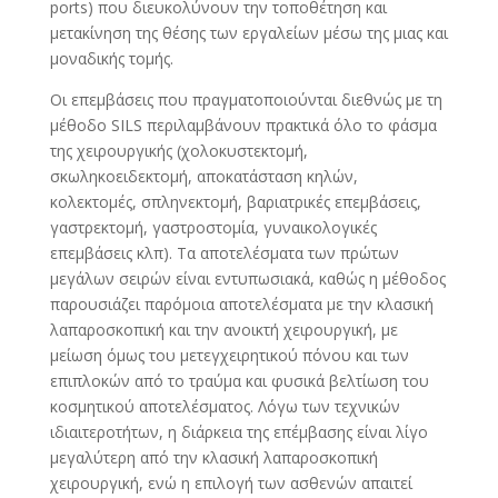
ports) που διευκολύνουν την τοποθέτηση και
μετακίνηση της θέσης των εργαλείων μέσω της μιας και
μοναδικής τομής.
Οι επεμβάσεις που πραγματοποιούνται διεθνώς με τη
μέθοδο SILS περιλαμβάνουν πρακτικά όλο το φάσμα
της χειρουργικής (χολοκυστεκτομή,
σκωληκοειδεκτομή, αποκατάσταση κηλών,
κολεκτομές, σπληνεκτομή, βαριατρικές επεμβάσεις,
γαστρεκτομή, γαστροστομία, γυναικολογικές
επεμβάσεις κλπ). Τα αποτελέσματα των πρώτων
μεγάλων σειρών είναι εντυπωσιακά, καθώς η μέθοδος
παρουσιάζει παρόμοια αποτελέσματα με την κλασική
λαπαροσκοπική και την ανοικτή χειρουργική, με
μείωση όμως του μετεγχειρητικού πόνου και των
επιπλοκών από το τραύμα και φυσικά βελτίωση του
κοσμητικού αποτελέσματος. Λόγω των τεχνικών
ιδιαιτεροτήτων, η διάρκεια της επέμβασης είναι λίγο
μεγαλύτερη από την κλασική λαπαροσκοπική
χειρουργική, ενώ η επιλογή των ασθενών απαιτεί