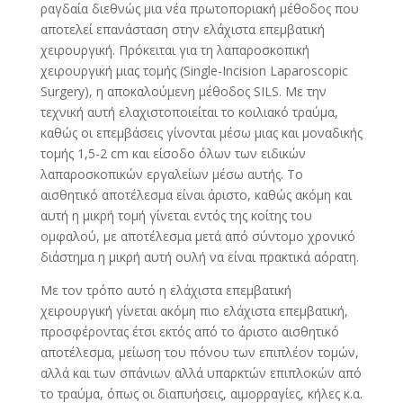
ραγδαία διεθνώς μια νέα πρωτοποριακή μέθοδος που
αποτελεί επανάσταση στην ελάχιστα επεμβατική
χειρουργική. Πρόκειται για τη λαπαροσκοπική
χειρουργική μιας τομής (Single-Incision Laparoscopic
Surgery), η αποκαλούμενη μέθοδος SILS. Με την
τεχνική αυτή ελαχιστοποιείται το κοιλιακό τραύμα,
καθώς οι επεμβάσεις γίνονται μέσω μιας και μοναδικής
τομής 1,5-2 cm και είσοδο όλων των ειδικών
λαπαροσκοπικών εργαλείων μέσω αυτής. Το
αισθητικό αποτέλεσμα είναι άριστο, καθώς ακόμη και
αυτή η μικρή τομή γίνεται εντός της κοίτης του
ομφαλού, με αποτέλεσμα μετά από σύντομο χρονικό
διάστημα η μικρή αυτή ουλή να είναι πρακτικά αόρατη.
Με τον τρόπο αυτό η ελάχιστα επεμβατική
χειρουργική γίνεται ακόμη πιο ελάχιστα επεμβατική,
προσφέροντας έτσι εκτός από το άριστο αισθητικό
αποτέλεσμα, μείωση του πόνου των επιπλέον τομών,
αλλά και των σπάνιων αλλά υπαρκτών επιπλοκών από
το τραύμα, όπως οι διαπυήσεις, αιμορραγίες, κήλες κ.α.