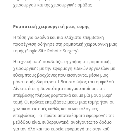
χειρουργού και της χειρουργικής ομάδας.
Ρομποτική χειρουργική μιας τομής
Η τάση για ολοένα και πιο ελάχιστα επεμβατική
προσέγγιση οδήγησε στη ρομποτική χειρουργική μιας
τομής (Single-Site Robotic Surgery).
Η τεχνική αυτή συνδυάζει τη χρήση της ρομποτικής
χειρουργικής με την εφαρμογή ειδικών εργαλείων με
εύκαμπτους βραχίονες που εισάγονται μέσω μιας
μόνο τομής διαμέτρου 1,5εκ στο ύψος του ομφαλού.
Δίνεται έτσι η δυνατότητα πραγματοποίησης της
επέμβασης πλήρως ρομποτικά και με μία μόνο μικρή
τομή. Οι πρώτες επεμβάσεις μέσω μιας τομής ήταν οι
χολοκυστεκτομές καθώς και γυναικολογικές
επεμβάσεις. Τα πρώτα αποτελέσματα εφαρμογής της
μεθόδου είναι ενθαρρυντικά, ανοίγοντας το δρόμο
για την όλο και πιο ευρεία εφαρμογή της στην καθ’