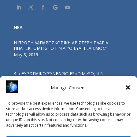
NEA
Η ΠΡΩΤΗ ΛΑΠΑΡΟΣΚΟΠΙΚΗ ΑΡΙΣΤΕΡΗ ΠΛΑΓΙΑ
ΗΠΑΤΕΚΤΟΜΗ ΣΤΟ Γ.Ν.Α. “Ο ΕΥΑΓΓΕΛΙΣΜΟΣ”
May 8, 2019
4 ο ΕΥΡΩΠΑΪΚΟ ΣΥΝΕΔΡΙΟ ESoDiMeSO, 4-5
ΝΟΕΜΒΡΙΟΥ 2017, ΑΘΗΝΑ
Nov 5, 2017
Manage Consent
To provide the best experiences, we use technologies like cookies to
ΟΜΙΛΙΑ ΔΡΑ Β. ΔΡΑΚΟΠΟΥΛΟΥ: “ΒΑΡΙΑΤΡΙΚΗ
store and/or access device information. Consenting to these
ΧΕΙΡΟΥΡΓΙΚΗ ΚΑΙ ΥΠΝΙΚΗ ΑΠΝΟΙΑ”
technologies will allow us to process data such as browsing behavior or
Oct 4, 2017
unique IDs on this site. Not consenting or withdrawing consent, may
adversely affect certain features and functions.