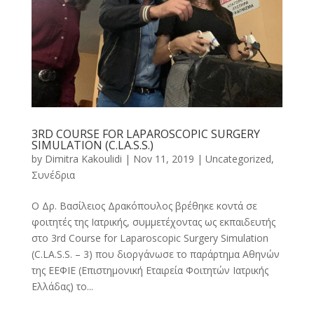
3RD COURSE FOR LAPAROSCOPIC SURGERY
SIMULATION (C.LA.S.S.)
by
Dimitra Kakoulidi
|
Nov 11, 2019
|
Uncategorized
,
Συνέδρια
O Δρ. Βασίλειος Δρακόπουλος βρέθηκε κοντά σε
φοιτητές της Ιατρικής, συμμετέχοντας ως εκπαιδευτής
στο 3rd Course for Laparoscopic Surgery Simulation
(C.LA.S.S. – 3) που διοργάνωσε το παράρτημα Αθηνών
της ΕΕΦΙΕ (Επιστημονική Εταιρεία Φοιτητών Ιατρικής
Ελλάδας) το...