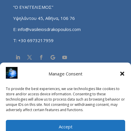
“Ο ΕΥΑΓΓΕΛΙΣΜΟΣ”
Υψηλάντου 45, Αθήνα, 106 76
E:
info@vasileiosdrakopoulos.com
T:
+30 6973217959
Manage Consent
NEA
To provide the best experiences, we use technologies like cookies to
Aucun résultat
store and/or access device information. Consenting to these
technologies will allow us to process data such as browsing behavior or
La page demandée est introuvable. Essayez d'affiner
unique IDs on this site. Not consenting or withdrawing consent, may
votre recherche ou utilisez le panneau de navigation ci-
adversely affect certain features and functions.
dessus pour localiser l'article.
Accept