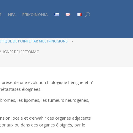
S
ΝΕΑ
ΕΠΙΚΟΙΝΩΝΙΑ
PIQUE DE POINTE PAR MULTI-INCISIONS
5
LIGNES DE L’ ESTOMAC
 présente une évolution biologique bénigne et n’
 métastases éloignées.
fibromes, les lipomes, les tumeurs neurogènes,
sion locale et d’envahir des organes adjacents
gionaux ou dans des organes éloignés, par le