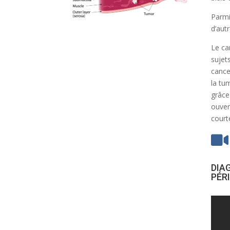
Parmi
d’autr
Le ca
sujet
cance
la tu
grâce
ouver
court

DIA
PÉR