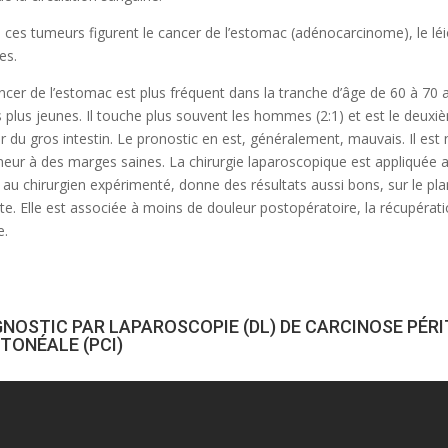
 ces tumeurs figurent le cancer de l’estomac (adénocarcinome), le l
es.
ncer de l’estomac est plus fréquent dans la tranche d’âge de 60 à 70 
s plus jeunes. Il touche plus souvent les hommes (2:1) et est le deuxi
r du gros intestin. Le pronostic en est, généralement, mauvais. Il es
meur à des marges saines. La chirurgie laparoscopique est appliquée 
 au chirurgien expérimenté, donne des résultats aussi bons, sur le plan
te. Elle est associée à moins de douleur postopératoire, la récupératio
e.
GNOSTIC PAR LAPAROSCOPIE (DL) DE CARCINOSE PÉRI
ITONÉALE (PCI)