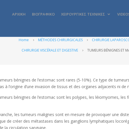
ΑΡΧΙΚΗ
ΒΙΟΓΡΑΦΙΚΟ
ΧΕΙΡΟΥΡΓΙΚΕΣ ΤΕΧΝΙΚΕΣ
VIDEO
Home
MÉTHODES CHIRURGICALES
CHIRURGIE LAPAROSCO
5
5
CHIRURGIE VISCÉRALE ET DIGESTIVE
TUMEURS BÉNIGNES ET MA
5
umeurs bénignes de l’estomac sont rares (5-10%). Ce type de tumeurs
as à l’origine d’une invasion de tissus et des organes adjacents ni de
umeurs bénignes de l’estomac sont les polypes, les léiomyomes, les 
vanche, les tumeurs malignes sont en mesure de provoquer une disten
 que de créer des métastases dans les ganglions lymphatiques locoré
de la circulation sanguine.