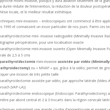
pproche moins invasive, puisqu’il y aura ablation seulement de la gla
a durée réduite de l’intervention, la réduction de la douleur postopérato
hésie locale, et le meilleur résultat esthétique.
echniques mini-invasives – endoscopiques ont commencé à être appli
s 1990 et connaissent un essor particulier de nos jours. Parmi ces te
parathyroïdectomie mini- invasive radioguidée (Minimally Invasive R
ntigraphie péropératoire, pour une localisation exacte
parathyroïdectomie mini-invasive ouverte (Open Minimally Invasive Pa
érale de 2,5 à 5 cm
)
parathyroïdectomie
mini-invasive
assistée par vidéo (Minimally
rathyroidectomy
)
ou « MIVAP » qui, grâce à la vidéo, permet de gro
tiquer une incision de très petite taille
parathyroïdectomie assistée par vidéo, par approche latérale (Video-
roach (VAP-LA))
parathyroïdectomie endoscopique (Endoscopic Parathyroidectomy) a
mètre par abord central et 2 à 3 trocarts dans la région cervicale latér
echniques présentent une grande courbe d’apprentissage et exigent un