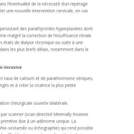
ns l’éventualité de la nécessité d’un repérage
iter une nouvelle intervention cervicale, en cas
persistant des parathyroïdes hyperplasiées dont
 malgré la correction de l’insuffisance rénale
des états de dialyse chronique ou suite à une
eu dans les plus brefs délais, notamment dans le
i-invasive
e des taux de calcium et de parathormone sériques,
és et à créer la cicatrice la plus petite
ation chirurgicale ouverte bilatérale.
 par scanner (scan-directed Minimally Invasive
e primitive due à un adénome unique. La
aphie-sestamibi ou échographie) qui rend possible