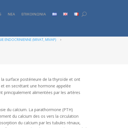
S
ΝΕΑ
ΕΠΙΚΟΙΝΩΝΙΑ
GIE ENDOCRINIENNE (MIVAT, MIVAP)
5
la surface postérieure de la thyroïde et ont
nt et en secrétant une hormone appelée
t principalement alimentées par les artères
asie du calcium. La parathormone (PTH)
ement du calcium des os vers la circulation
éabsorption du calcium par les tubules rénaux,