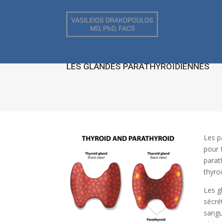
LES GLANDES PARATHYROÏDIENNES
Les p
pour 
parat
thyro
Les g
sécré
sangu