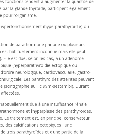
 ces fonctions tendent à augmenter la quantité de
e par la glande thyroïde, participent également
le pour l’organisme.
r hyperfonctionnement (hyperparathyroïdie) ou
uction de parathormone par une ou plusieurs
) est habituellement inconnue mais elle peut
 Elle est due, selon les cas, à un adénome
opique (hyperparathyroïdie ectopique ou
d’ordre neurologique, cardiovasculaire, gastro-
chirurgicale. Les parathyroïdes atteintes peuvent
rie (scintigraphie au Tc 99m-sestamibi). Durant
 affectées.
abituellement due à une insuffisance rénale
arathormone et l’hyperplasie des parathyroïdes.
 Le traitement est, en principe, conservateur.
es, des calcifications ectopiques , une
de trois parathyroïdes et d’une partie de la