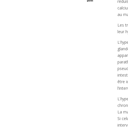
rédui
calci
au ma
Les t
leur 
L’
hype
gland
appar
parat
pseud
intes
être 
l’int
L’
hype
chron
La ma
Si ce
inter