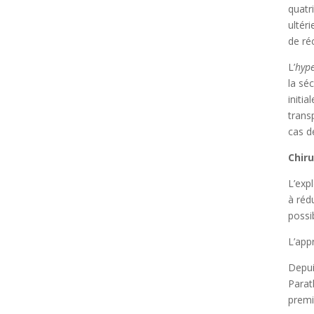
quatr
ultér
de réc
L’
hype
la sé
initi
trans
cas d
Chir
L’exp
à réd
possi
L’app
Depui
Parat
premi