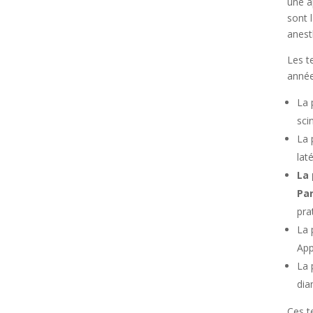
une a
sont l
anest
Les t
année
La 
sci
La 
lat
La
Pa
pra
La 
App
La 
dia
Ces t