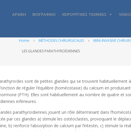
ΑΡΧΙΚΗ
ΒΙΟΓΡΑΦΙΚΟ
ΧΕΙΡΟΥΡΓΙΚΕΣ ΤΕΧΝΙΚΕΣ
VIDEO
Home
MÉTHODES CHIRURGICALES
MINI-INVASIVE CHIRUR
5
5
LES GLANDES PARATHYROÏDIENNES
arathyroïdes sont de petites glandes qui se trouvent habituellement à 
fonction de réguler l’équilibre (homéostasie) du calcium en produisa
hormone (PTH). Elles sont habituellement au nombre de quatre et son
ïdiennes inférieures.
landes parathyroïdiennes jouent un rôle déterminant dans l’homéost
tée par ces glandes a) stimule les ostéoclastes, provoquant le déplac
ine, b) renforce l’absorption de calcium par l’intestin, c) stimule la r