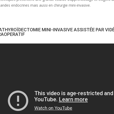
landes endocrines mais aussi en chirurgie mini-invasive.
ATHYROÏDECTOMIE MINI-INVASIVE ASSISTÉE PAR VID
RAOPERATIF