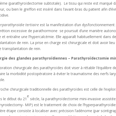
ième (parathyroïdectomie subtotale). Le tissu qui reste est marqué da
ieur, ou bien le greffon est inséré dans l’avant-bras du patient afin d’év
idive.
rparathyroïdie tertiaire
est la manifestation d’un dysfonctionnement 
crétion excessive de parathormone se poursuit d’une manière autonome
ale et entraîne une l’hypercalcémie. Elle apparaît habituellement dans 
plantation de rein. La prise en charge est chirurgicale et doit avoir li
e transplantation de rein.
urgie des glandes parathyroïdiennes – Parathyroïdectomie min
loration chirurgicale des parathyroïdes doit viser à rétablir l’équilibr
uire la morbidité postopératoire à éviter le traumatisme des nerfs laryng
ble.
roche chirurgicale traditionnelle des parathyroïdes est celle de l’explor
e
s le début du 21
siècle, la parathyroïdectomie mini-invasive assistée
hyroidectomy- MIP) est le traitement de choix de l’hyperparathyroïdi
ère étape consiste à localiser avec précision l’adénome (par scintigr