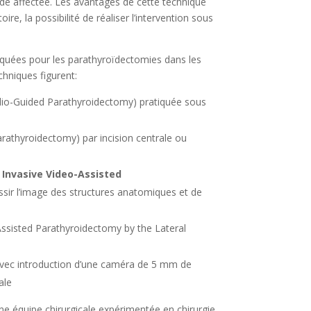
nde affectée. Les avantages de cette technique
ire, la possibilité de réaliser l’intervention sous
quées pour les parathyroïdectomies dans les
chniques figurent:
adio-Guided Parathyroidectomy) pratiquée sous
rathyroidectomy) par incision centrale ou
 Invasive Video-Assisted
ssir l’image des structures anatomiques et de
Assisted Parathyroidectomy by the Lateral
vec introduction d’une caméra de 5 mm de
ale
e équipe chirurgicale expérimentée en chirurgie