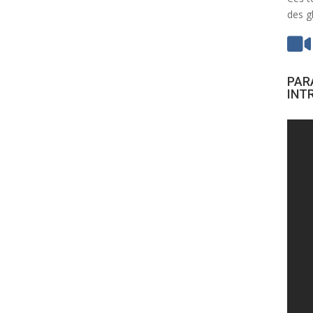
des g

PAR
INT