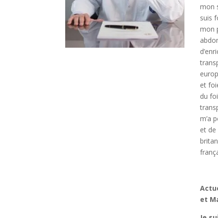
mon s
suis 
mon p
abdom
d’enr
trans
europ
et fo
du fo
trans
m’a p
et de
brita
franç
Actue
et Ma
Je su