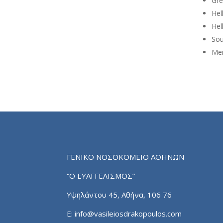
Gre
Hel
Hel
Sou
Mem
ΓΕΝΙΚΟ ΝΟΣΟΚΟΜΕΙΟ ΑΘΗΝΩΝ
“Ο ΕΥΑΓΓΕΛΙΣΜΟΣ”
Υψηλάντου 45, Αθήνα, 106 76
E:
info@vasileiosdrakopoulos.com