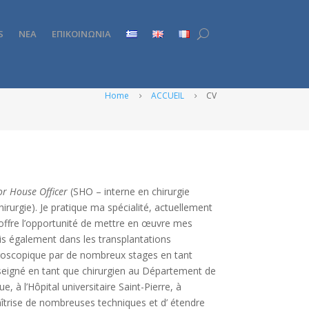
S
ΝΕΑ
ΕΠΙΚΟΙΝΩΝΙΑ
Home
ACCUEIL
CV
5
5
or House Officer
(SHO – interne en chirurgie
irurgie). Je pratique ma spécialité, actuellement
m’offre l’opportunité de mettre en œuvre mes
s également dans les transplantations
aroscopique par de nombreux stages en tant
enseigné en tant que chirurgien au Département de
, à l’Hôpital universitaire Saint-Pierre, à
îtrise de nombreuses techniques et d’ étendre