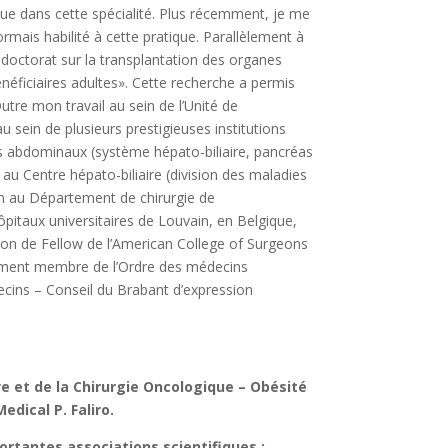
ue dans cette spécialité. Plus récemment, je me
ormais habilité à cette pratique. Parallèlement à
 doctorat sur la transplantation des organes
néficiaires adultes». Cette recherche a permis
tre mon travail au sein de l’Unité de
au sein de plusieurs prestigieuses institutions
es abdominaux (système hépato-biliaire, pancréas
is au Centre hépato-biliaire (division des maladies
ien au Département de chirurgie de
pitaux universitaires de Louvain, en Belgique,
tion de Fellow de l’American College of Surgeons
alement membre de l’Ordre des médecins
ecins – Conseil du Brabant d’expression
ve et de la Chirurgie Oncologique – Obésité
dical P. Faliro.
ortantes associations scientifiques :