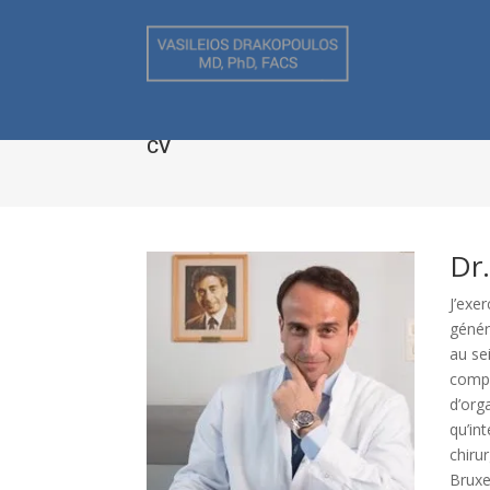
CV
Dr
J’exe
génér
au se
compé
d’org
qu’in
chiru
Bruxe