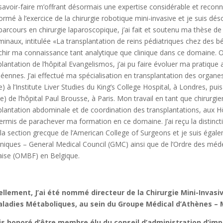
avoir-faire m’offrant désormais une expertise considérable et reconn
formé à l’exercice de la chirurgie robotique mini-invasive et je suis dés
arcours en chirurgie laparoscopique, j’ai fait et soutenu ma thèse de
inaux, intitulée «La transplantation de reins pédiatriques chez des bé
ichir ma connaissance tant analytique que clinique dans ce domaine. Ou
plantation de l’hôpital Evangelismos, j’ai pu faire évoluer ma pratique 
éennes. J’ai effectué ma spécialisation en transplantation des organ
ie) à l’Institute Liver Studies du King’s College Hospital, à Londres, pu
ie) de l’hôpital Paul Brousse, à Paris. Mon travail en tant que chirurg
plantation abdominale et de coordination des transplantations, aux Hô
ermis de parachever ma formation en ce domaine. J’ai reçu la distinc
 la section grecque de l’American College of Surgeons et je suis ég
nniques – General Medical Council (GMC) ainsi que de l’Ordre des méd
aise (OMBF) en Belgique.
llement, J’ai été nommé directeur de la Chirurgie Mini-Invasi
ladies Métaboliques, au sein du Groupe Médical d’Athènes – Me
is honoré d’être membre élu du conseil d’administration d’imp