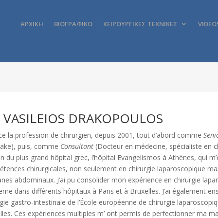
ΑΡΧΙΚΗ
ΒΙΟΓΡΑΦΙΚΟ
ΧΕΙΡΟΥΡΓΙΚΕΣ ΤΕΧΝΙΚΕΣ
VIDEO
. VASILEIOS DRAKOPOULOS
rce la profession de chirurgien, depuis 2001, tout d’abord comme
Seni
ake), puis, comme
Consultant
(Docteur en médecine, spécialiste en ch
in du plus grand hôpital grec, l’hôpital Evangelismos à Athènes, qui 
tences chirurgicales, non seulement en chirurgie laparoscopique mai
anes abdominaux. J’ai pu consolider mon expérience en chirurgie lap
terne dans différents hôpitaux à Paris et à Bruxelles. J’ai également 
rgie gastro-intestinale de l’École européenne de chirurgie laparoscopique
lles. Ces expériences multiples m’ ont permis de perfectionner ma ma