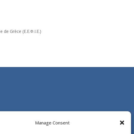
 de Grèce (Ε.Ε.Φ.Ι.Ε.)
Manage Consent